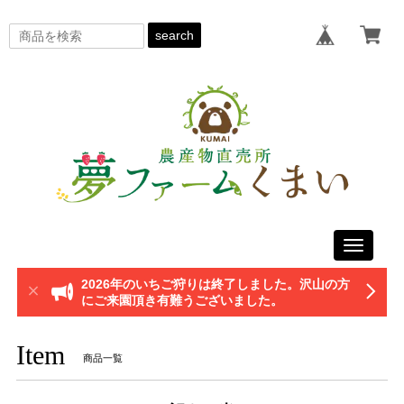
search
Toggle
navigati
2026年のいちご狩りは終了しました。沢山の方
にご来園頂き有難うございました。
Item
商品一覧