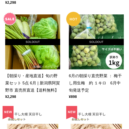
¥2,298
SOLDOUT
SOLDOUT
【朝採り・産地直送】旬の野
6月の朝採り直売野菜 ： 梅干
菜セット 5点 6月 | 新潟県阿賀
し用生梅 約 １キロ 6月中
野市 直売所直送【送料無料】
旬発送予定
¥2,298
¥898