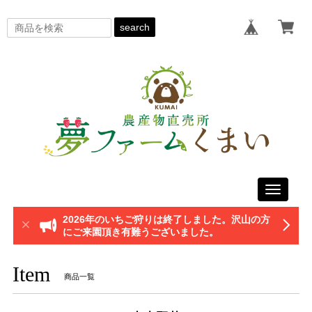
search
Toggle
navigati
2026年のいちご狩りは終了しました。沢山の方
にご来園頂き有難うございました。
Item
商品一覧