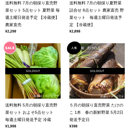
送料無料 7月の朝採り直売野
送料無料 7月の朝採り夏野菜
菜セット 5点セット 夏野菜 毎
詰合せ 8点セット 農家直売 野
週土曜日発送予定 【冷蔵便】
菜セット 毎週土曜日発送予
農家直売
定 【冷蔵便】
¥2,298
¥2,898
SOLDOUT
SOLDOUT
送料無料 5月の朝採り直売野
５月の朝採り直売野菜 たけの
菜セット およそ5点セット
こ 1本 春の新鮮野菜 5月2日
毎週土曜日発送予定 冷蔵
発送予定日
¥1,998
¥398