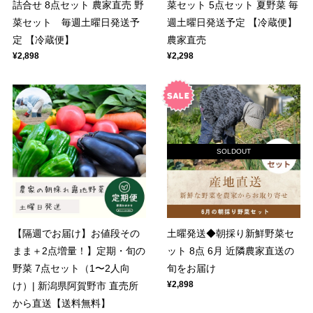
詰合せ 8点セット 農家直売 野
菜セット 5点セット 夏野菜 毎
菜セット 毎週土曜日発送予
週土曜日発送予定 【冷蔵便】
定 【冷蔵便】
農家直売
¥2,898
¥2,298
SOLDOUT
【隔週でお届け】お値段その
土曜発送◆朝採り新鮮野菜セ
まま＋2点増量！】定期・旬の
ット 8点 6月 近隣農家直送の
野菜 7点セット（1〜2人向
旬をお届け
¥2,898
け）| 新潟県阿賀野市 直売所
から直送【送料無料】