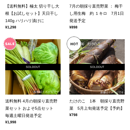
【送料無料】極太 切り干し大
7月の朝採り直売野菜 ： 梅干
根【お試しセット】天日干し
し用生梅 約 １キロ 7月1日
140g ハリハリ漬けに
発送予定
¥1,298
¥898
SOLDOUT
SOLDOUT
送料無料 4月の朝採り直売野
たけのこ 1本 朝採り直売野
菜セット およそ5点セット
菜 5月上旬発送予定【予約】
¥798
毎週土曜日発送予定
¥1,998