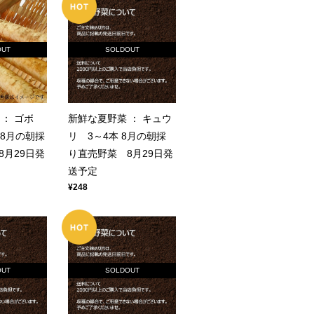
OUT
SOLDOUT
： ゴボ
新鮮な夏野菜 ： キュウ
 8月の朝採
リ 3～4本 8月の朝採
8月29日発
り直売野菜 8月29日発
送予定
¥248
OUT
SOLDOUT