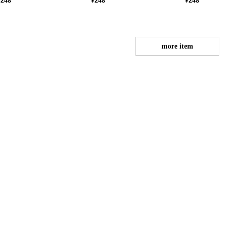
¥248
¥248
¥248
more item