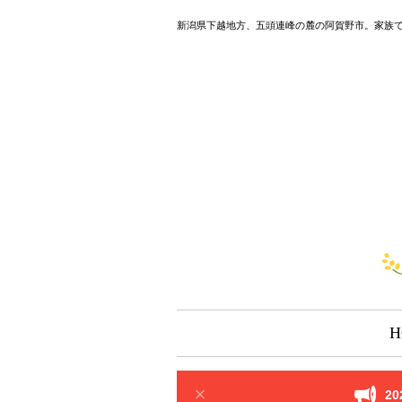
新潟県下越地方、五頭連峰の麓の阿賀野市。家族
H
2