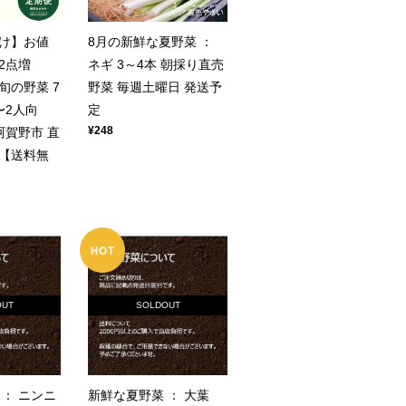
け】お値
8月の新鮮な夏野菜 ：
2点増
ネギ 3～4本 朝採り直売
旬の野菜 7
野菜 毎週土曜日 発送予
〜2人向
定
¥248
阿賀野市 直
【送料無
OUT
SOLDOUT
： ニンニ
新鮮な夏野菜 ： 大葉