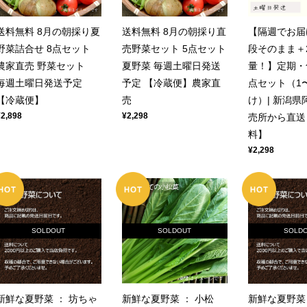
送料無料 8月の朝採り夏
送料無料 8月の朝採り直
【隔週でお届
野菜詰合せ 8点セット
売野菜セット 5点セット
段そのまま＋
農家直売 野菜セット
夏野菜 毎週土曜日発送
量！】定期・
毎週土曜日発送予定
予定 【冷蔵便】農家直
点セット（1
【冷蔵便】
売
け）| 新潟県
¥2,898
¥2,298
売所から直送
料】
¥2,298
SOLDOUT
SOLDOUT
SOLD
新鮮な夏野菜 ： 坊ちゃ
新鮮な夏野菜 ： 小松
新鮮な夏野菜 