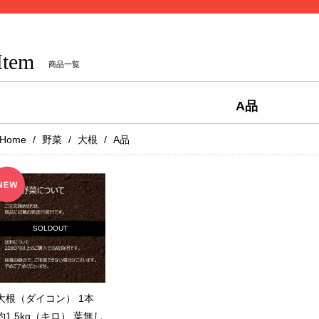
Item
商品一覧
A品
Home
野菜
大根
A品
SOLDOUT
大根（ダイコン） 1本
約1.5kg（キロ） 葉無し