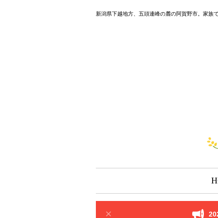
新潟県下越地方、五頭連峰の麓の阿賀野市。家族
H
2