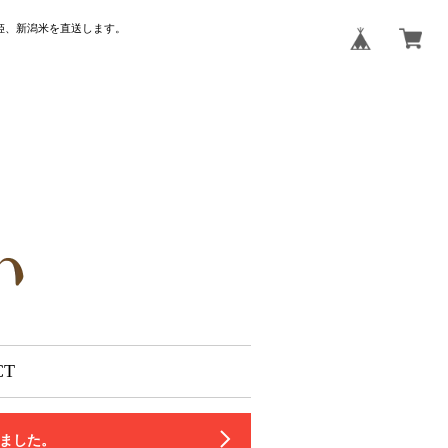
姫、新潟米を直送します。
CT
いました。