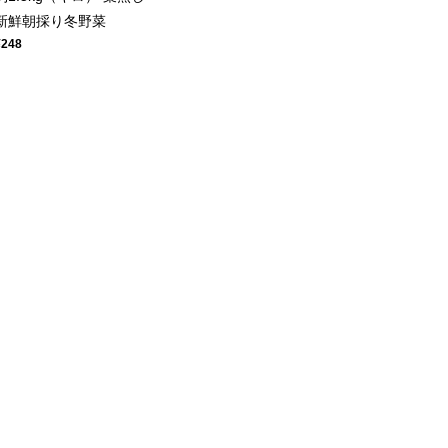
新鮮朝採り冬野菜
¥248