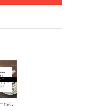
OUT
ー お試し
ート