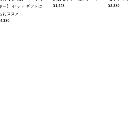
¥1,448
¥2,280
キー】 セット ギフトに
もおススメ
¥4,380