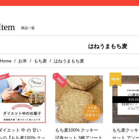
Item
商品一覧
はねうまもち麦
Home
お米
もち麦
はねうまもち麦
SOLD
ダイエット 中 の 甘い
もち麦100% クッキー
もち麦クッキ
もの【もち麦100% クッ
試食セット 3種アソート
セット アソ