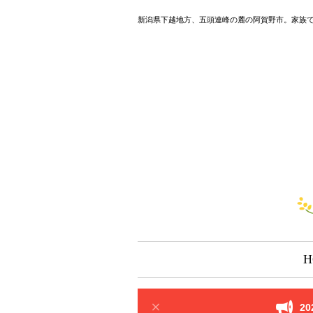
新潟県下越地方、五頭連峰の麓の阿賀野市。家族
H
2