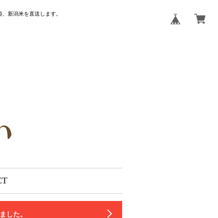
姫、新潟米を直送します。
CT
いました。