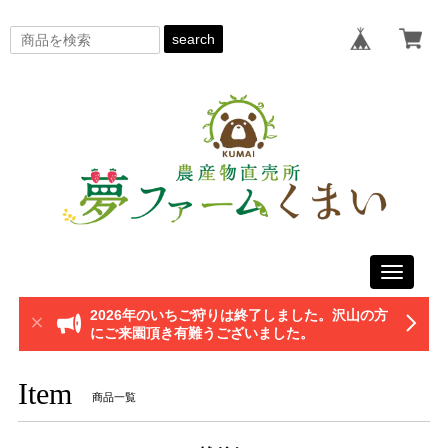
search
Toggle
navigati
2026年のいちご狩りは終了しました。沢山の方
にご来園頂き有難うございました。
Item
商品一覧