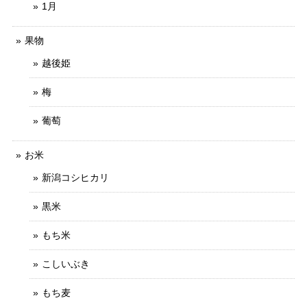
1月
果物
越後姫
梅
葡萄
お米
新潟コシヒカリ
黒米
もち米
こしいぶき
もち麦