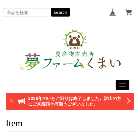
search
Toggle
navigati
2026年のいちご狩りは終了しました。沢山の方
にご来園頂き有難うございました。
Item