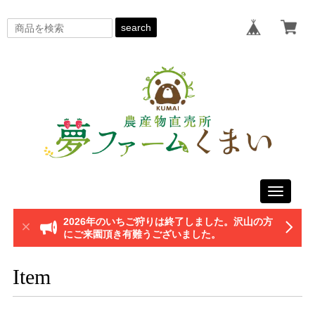
search
Toggle
navigati
2026年のいちご狩りは終了しました。沢山の方
にご来園頂き有難うございました。
Item