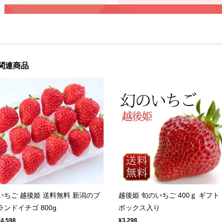
関連商品
いちご 越後姫 送料無料 新潟のブ
越後姫 旬のいちご 400ｇ ギフト
ランドイチゴ 800g
ボックス入り
¥4,598
¥3,298