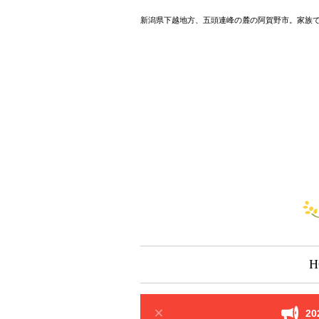
新潟県下越地方、五頭連峰の麓の阿賀野市。家族
H
2