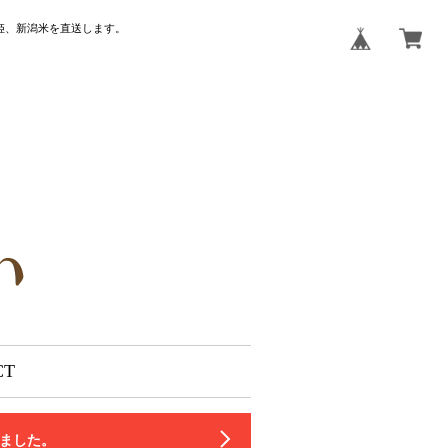
姫、新潟米を直送します。
CT
いました。