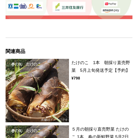
関連商品
たけのこ 1本 朝採り直売野
菜 5月上旬発送予定【予約】
¥798
５月の朝採り直売野菜 たけの
こ 1本 春の新鮮野菜 5月2日