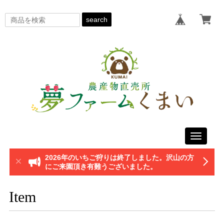
search
Toggle
navigati
2026年のいちご狩りは終了しました。沢山の方
にご来園頂き有難うございました。
Item