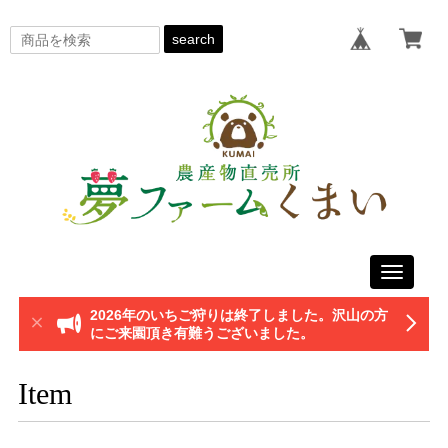
search
Toggle
navigati
2026年のいちご狩りは終了しました。沢山の方
にご来園頂き有難うございました。
Item