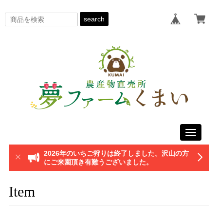
search
Toggle
navigati
2026年のいちご狩りは終了しました。沢山の方
にご来園頂き有難うございました。
Item