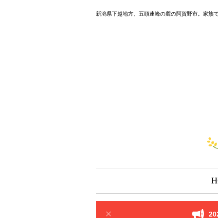
新潟県下越地方、五頭連峰の麓の阿賀野市。家族
H
2