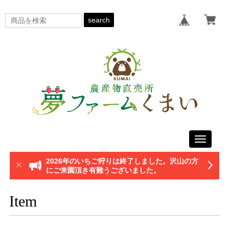
search
Toggle
navigati
2026年のいちご狩りは終了しました。沢山の方
にご来園頂き有難うございました。
Item