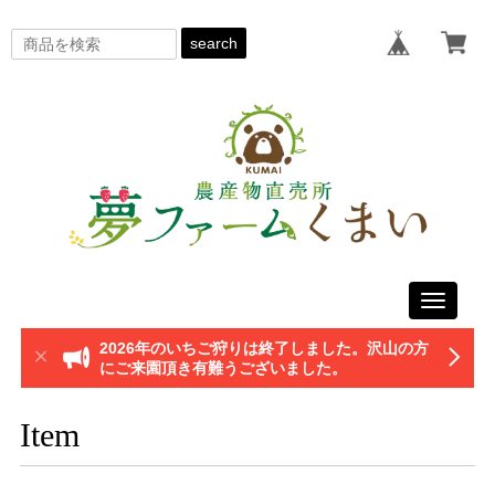
search
Toggle
navigati
2026年のいちご狩りは終了しました。沢山の方
にご来園頂き有難うございました。
Item