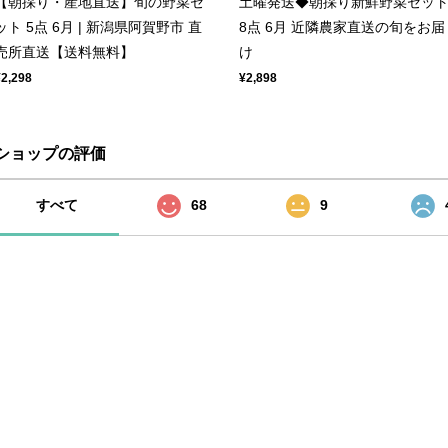
【朝採り・産地直送】旬の野菜セ
土曜発送◆朝採り新鮮野菜セッ
ット 5点 6月 | 新潟県阿賀野市 直
8点 6月 近隣農家直送の旬をお届
売所直送【送料無料】
け
¥2,298
¥2,898
ショップの評価
すべて
68
9