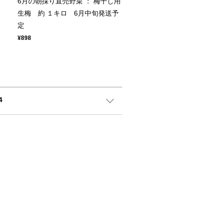
ト
6月の朝採り直売野菜 ： 梅干し用
生梅 約 １キロ 6月中旬発送予
定
¥898
4