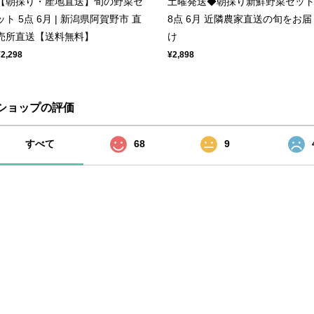
【朝採り・産地直送】旬の野菜セ
土曜発送◆朝採り新鮮野菜セッ
ット 5点 6月 | 新潟県阿賀野市 直
8点 6月 近隣農家直送の旬をお届
売所直送【送料無料】
け
¥2,298
¥2,898
ショップの評価
すべて
68
9