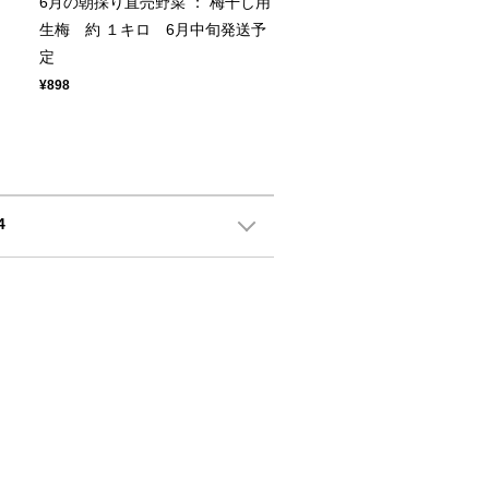
ト
6月の朝採り直売野菜 ： 梅干し用
生梅 約 １キロ 6月中旬発送予
定
¥898
4