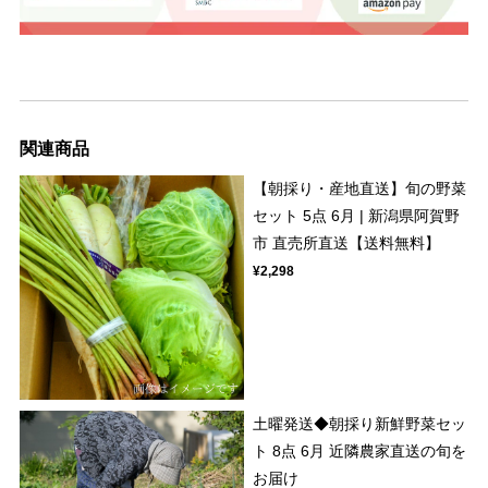
関連商品
【朝採り・産地直送】旬の野菜
セット 5点 6月 | 新潟県阿賀野
市 直売所直送【送料無料】
¥2,298
土曜発送◆朝採り新鮮野菜セッ
ト 8点 6月 近隣農家直送の旬を
お届け