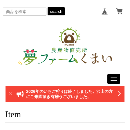
search
Toggle
navigati
2026年のいちご狩りは終了しました。沢山の方
にご来園頂き有難うございました。
Item