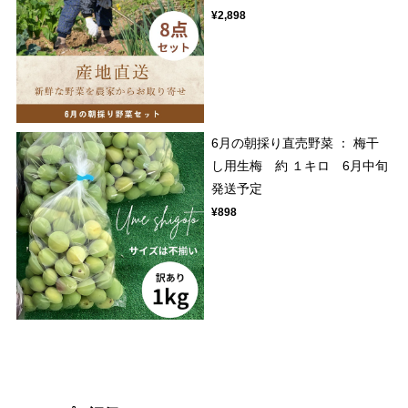
¥2,898
6月の朝採り直売野菜 ： 梅干
し用生梅 約 １キロ 6月中旬
発送予定
¥898