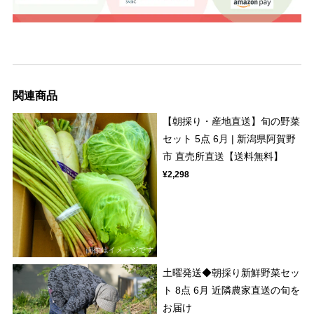
関連商品
【朝採り・産地直送】旬の野菜
セット 5点 6月 | 新潟県阿賀野
市 直売所直送【送料無料】
¥2,298
土曜発送◆朝採り新鮮野菜セッ
ト 8点 6月 近隣農家直送の旬を
お届け