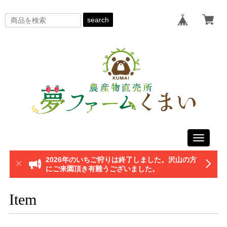
search
Toggle
navigati
2026年のいちご狩りは終了しました。沢山の方
にご来園頂き有難うございました。
Item