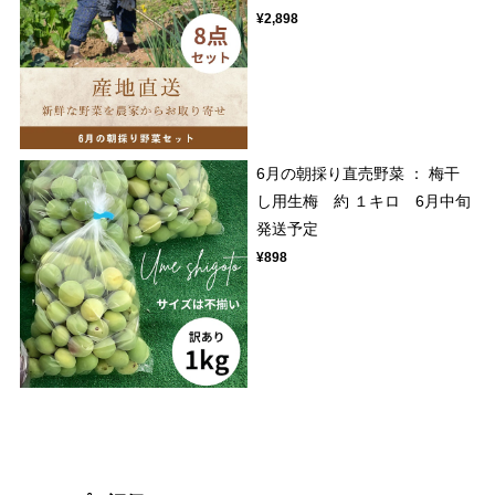
¥2,898
6月の朝採り直売野菜 ： 梅干
し用生梅 約 １キロ 6月中旬
発送予定
¥898