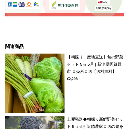
関連商品
【朝採り・産地直送】旬の野菜
セット 5点 6月 | 新潟県阿賀野
市 直売所直送【送料無料】
¥2,298
土曜発送◆朝採り新鮮野菜セッ
ト 8点 6月 近隣農家直送の旬を