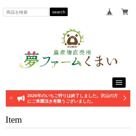
search
Toggle
navigati
2026年のいちご狩りは終了しました。沢山の方
にご来園頂き有難うございました。
Item