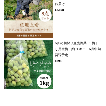
お届け
¥2,898
6月の朝採り直売野菜 ： 梅干
し用生梅 約 １キロ 6月中旬
発送予定
¥898