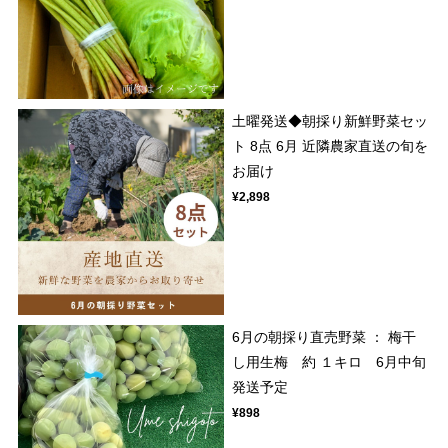
土曜発送◆朝採り新鮮野菜セッ
ト 8点 6月 近隣農家直送の旬を
お届け
¥2,898
6月の朝採り直売野菜 ： 梅干
し用生梅 約 １キロ 6月中旬
発送予定
¥898