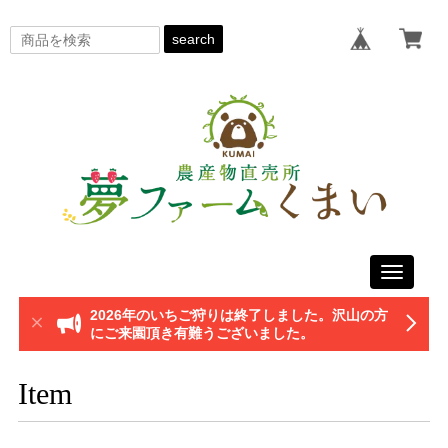
search
Toggle
navigati
2026年のいちご狩りは終了しました。沢山の方
にご来園頂き有難うございました。
Item