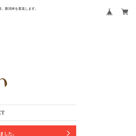
姫、新潟米を直送します。
CT
いました。