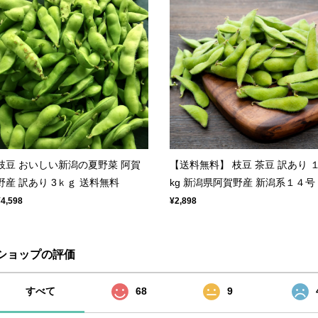
枝豆 おいしい新潟の夏野菜 阿賀
【送料無料】 枝豆 茶豆 訳あり 
野産 訳あり 3ｋｇ 送料無料
kg 新潟県阿賀野産 新潟系１４号
¥4,598
¥2,898
ショップの評価
すべて
68
9