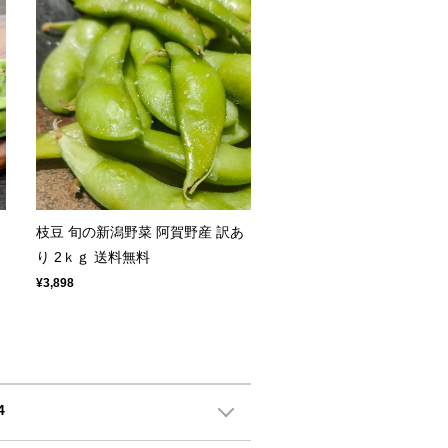
１
枝豆 旬の新潟野菜 阿賀野産 訳あ
り 2ｋｇ 送料無料
¥3,898
4