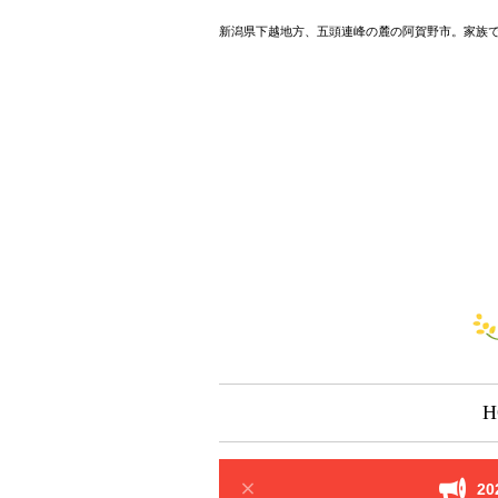
新潟県下越地方、五頭連峰の麓の阿賀野市。家族
H
2