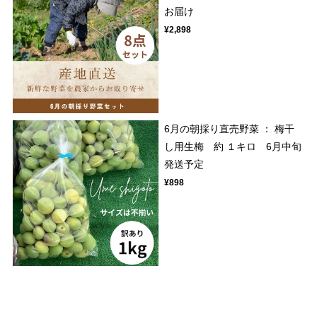
お届け
¥2,898
6月の朝採り直売野菜 ： 梅干
し用生梅 約 １キロ 6月中旬
発送予定
¥898