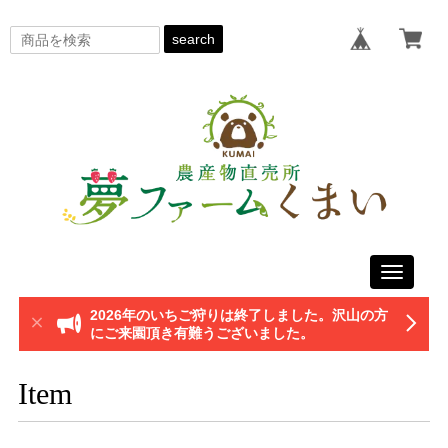
search
Toggle
navigati
2026年のいちご狩りは終了しました。沢山の方
にご来園頂き有難うございました。
Item