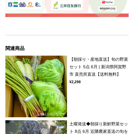
関連商品
【朝採り・産地直送】旬の野菜
セット 5点 6月 | 新潟県阿賀野
市 直売所直送【送料無料】
¥2,298
土曜発送◆朝採り新鮮野菜セッ
ト 8点 6月 近隣農家直送の旬を