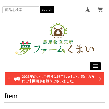
search
Toggle
navigati
2026年のいちご狩りは終了しました。沢山の方
にご来園頂き有難うございました。
Item