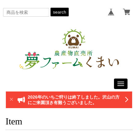
search
Toggle
navigati
2026年のいちご狩りは終了しました。沢山の方
にご来園頂き有難うございました。
Item