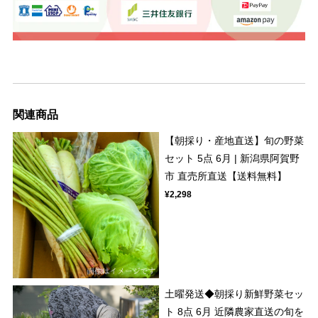
関連商品
【朝採り・産地直送】旬の野菜
セット 5点 6月 | 新潟県阿賀野
市 直売所直送【送料無料】
¥2,298
土曜発送◆朝採り新鮮野菜セッ
ト 8点 6月 近隣農家直送の旬を