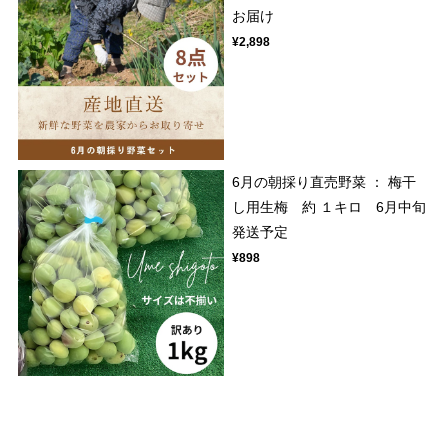
お届け
¥2,898
6月の朝採り直売野菜 ： 梅干
し用生梅 約 １キロ 6月中旬
発送予定
¥898