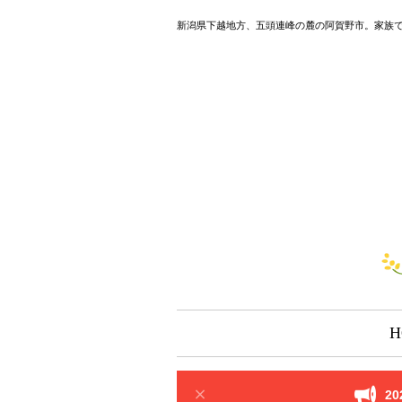
新潟県下越地方、五頭連峰の麓の阿賀野市。家族
H
2