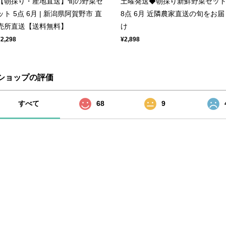
【朝採り・産地直送】旬の野菜セ
土曜発送◆朝採り新鮮野菜セッ
ット 5点 6月 | 新潟県阿賀野市 直
8点 6月 近隣農家直送の旬をお届
売所直送【送料無料】
け
¥2,298
¥2,898
ショップの評価
すべて
68
9