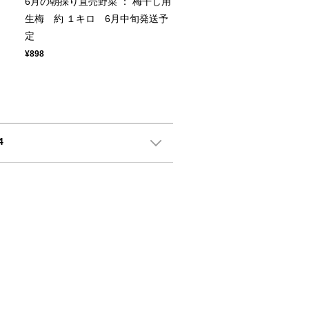
ト
6月の朝採り直売野菜 ： 梅干し用
生梅 約 １キロ 6月中旬発送予
定
¥898
4