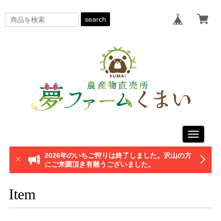
search
Toggle
navigati
2026年のいちご狩りは終了しました。沢山の方
にご来園頂き有難うございました。
Item