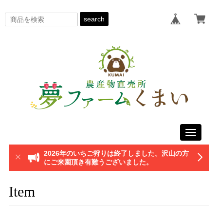
search
Toggle
navigati
2026年のいちご狩りは終了しました。沢山の方
にご来園頂き有難うございました。
Item