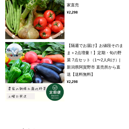
家直売
¥2,298
【隔週でお届け】お値段そのま
ま＋2点増量！】定期・旬の野
菜 7点セット（1〜2人向け）|
新潟県阿賀野市 直売所から直
送【送料無料】
¥2,298