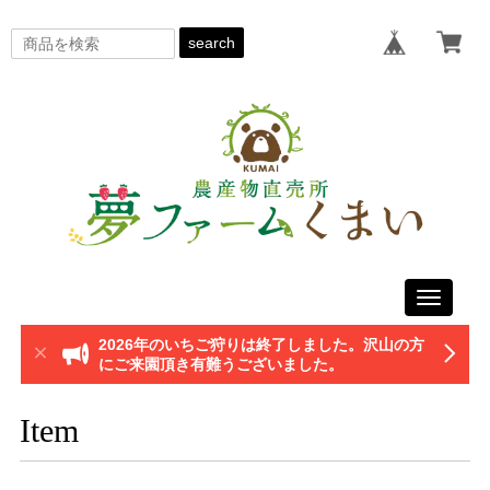
search
Toggle
navigati
2026年のいちご狩りは終了しました。沢山の方
にご来園頂き有難うございました。
Item