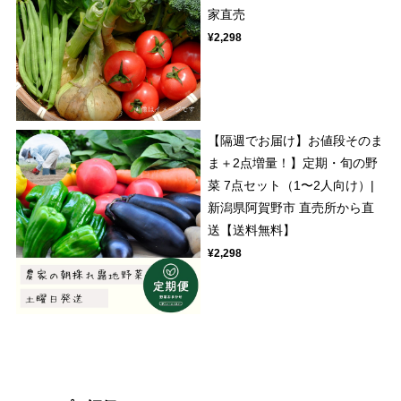
家直売
¥2,298
【隔週でお届け】お値段そのま
ま＋2点増量！】定期・旬の野
菜 7点セット（1〜2人向け）|
新潟県阿賀野市 直売所から直
送【送料無料】
¥2,298