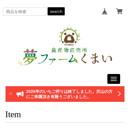
search
Toggle
navigati
2026年のいちご狩りは終了しました。沢山の方
にご来園頂き有難うございました。
Item