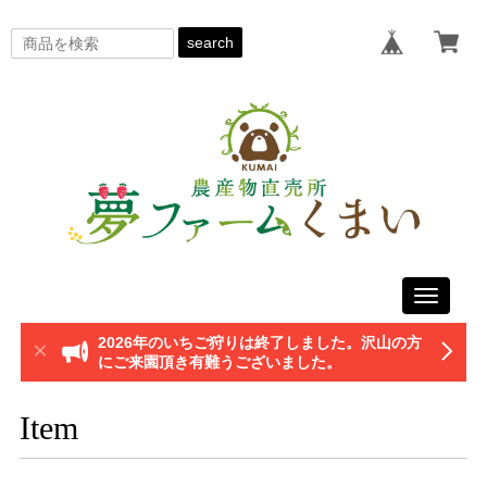
search
Toggle
navigati
2026年のいちご狩りは終了しました。沢山の方
にご来園頂き有難うございました。
Item