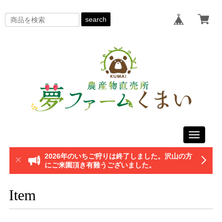
search
Toggle
navigati
2026年のいちご狩りは終了しました。沢山の方
にご来園頂き有難うございました。
Item