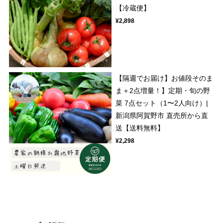
【冷蔵便】
¥2,898
【隔週でお届け】お値段そのま
ま＋2点増量！】定期・旬の野
菜 7点セット（1〜2人向け）|
新潟県阿賀野市 直売所から直
送【送料無料】
¥2,298