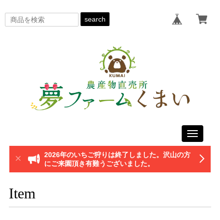
search
Toggle
navigati
2026年のいちご狩りは終了しました。沢山の方
にご来園頂き有難うございました。
Item