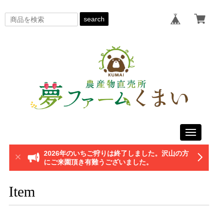
search
Toggle
navigati
2026年のいちご狩りは終了しました。沢山の方
にご来園頂き有難うございました。
Item