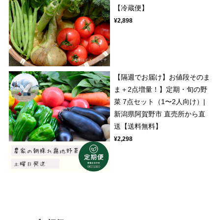
【冷蔵便】
¥2,898
【隔週でお届け】お値段そのま
ま＋2点増量！】定期・旬の野
菜 7点セット（1〜2人向け）|
新潟県阿賀野市 直売所から直
送【送料無料】
¥2,298