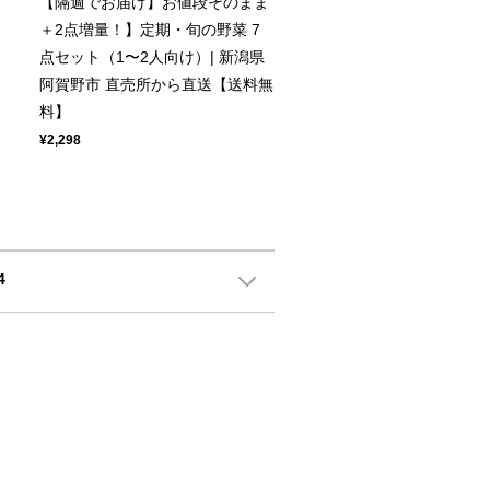
【隔週でお届け】お値段そのまま
＋2点増量！】定期・旬の野菜 7
点セット（1〜2人向け）| 新潟県
阿賀野市 直売所から直送【送料無
料】
¥2,298
4