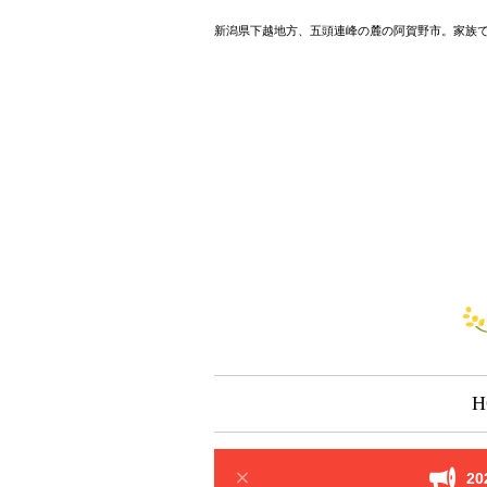
新潟県下越地方、五頭連峰の麓の阿賀野市。家族
H
2