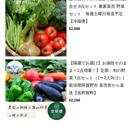
合せ 8点セット 農家直売 野菜
セット 毎週土曜日発送予定
【冷蔵便】
¥2,898
【隔週でお届け】お値段そのま
ま＋2点増量！】定期・旬の野
菜 7点セット（1〜2人向け）|
新潟県阿賀野市 直売所から直
送【送料無料】
¥2,298