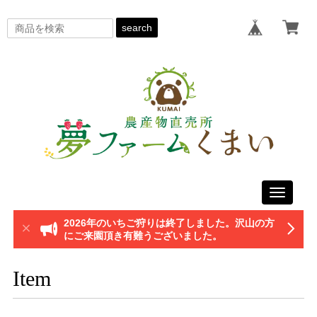
search
Toggle
navigati
2026年のいちご狩りは終了しました。沢山の方
にご来園頂き有難うございました。
Item