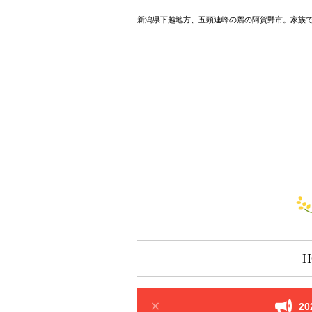
新潟県下越地方、五頭連峰の麓の阿賀野市。家族
H
2