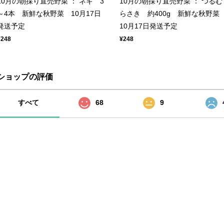
10月の朝採り直売野菜 ： ネギ 3
10月の朝採り直売野菜 ： つるむ
～4本 新鮮な秋野菜 10月17日
らさき 約400g 新鮮な秋野
発送予定
10月17日発送予定
¥248
¥248
ショップの評価
すべて
68
9