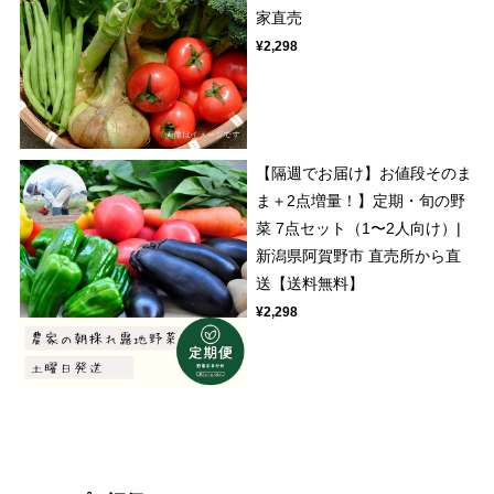
家直売
¥2,298
【隔週でお届け】お値段そのま
ま＋2点増量！】定期・旬の野
菜 7点セット（1〜2人向け）|
新潟県阿賀野市 直売所から直
送【送料無料】
¥2,298