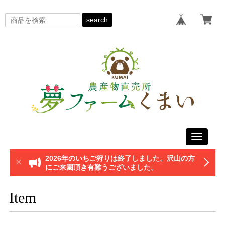
search
Toggle
navigati
2026年のいちご狩りは終了しました。沢山の方
にご来園頂き有難うございました。
Item