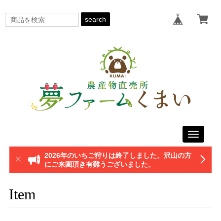
search
Toggle
navigati
2026年のいちご狩りは終了しました。沢山の方
にご来園頂き有難うございました。
Item