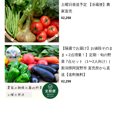
土曜日発送予定 【冷蔵便】農
家直売
¥2,298
【隔週でお届け】お値段そのま
ま＋2点増量！】定期・旬の野
菜 7点セット（1〜2人向け）|
新潟県阿賀野市 直売所から直
送【送料無料】
¥2,298