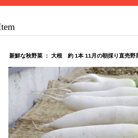
Item
新鮮な秋野菜 ： 大根 約 1本 11月の朝採り直売野