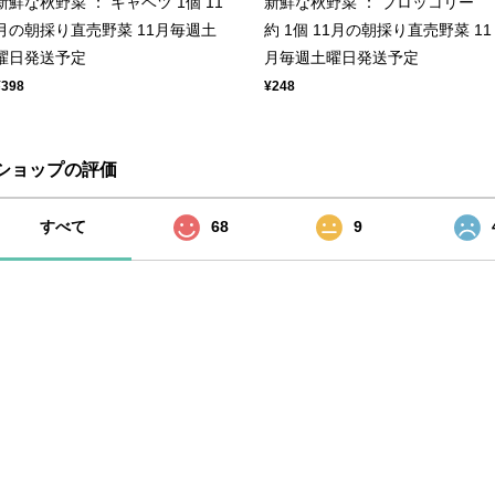
新鮮な秋野菜 ： キャベツ 1個 11
新鮮な秋野菜 ： ブロッコリー
月の朝採り直売野菜 11月毎週土
約 1個 11月の朝採り直売野菜 11
曜日発送予定
月毎週土曜日発送予定
¥398
¥248
ショップの評価
すべて
68
9