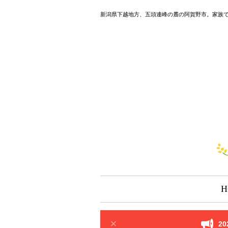
新潟県下越地方、五頭連峰の麓の阿賀野市。家族
H
2