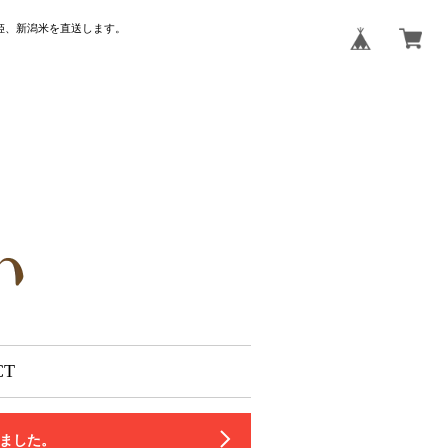
姫、新潟米を直送します。
CT
いました。