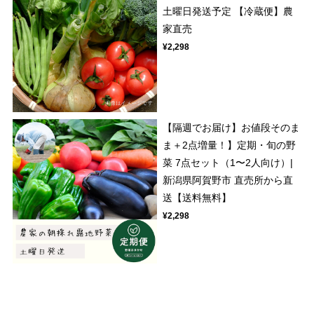
土曜日発送予定 【冷蔵便】農
家直売
¥2,298
【隔週でお届け】お値段そのま
ま＋2点増量！】定期・旬の野
菜 7点セット（1〜2人向け）|
新潟県阿賀野市 直売所から直
送【送料無料】
¥2,298