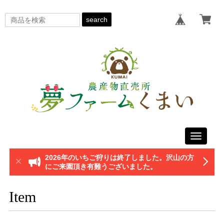
search
Toggle
navigati
2026年のいちご狩りは終了しました。沢山の方
にご来園頂き有難うございました。
Item