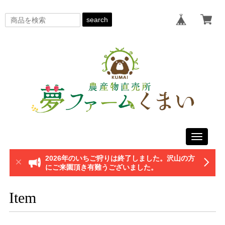
search
Toggle
navigati
2026年のいちご狩りは終了しました。沢山の方
にご来園頂き有難うございました。
Item