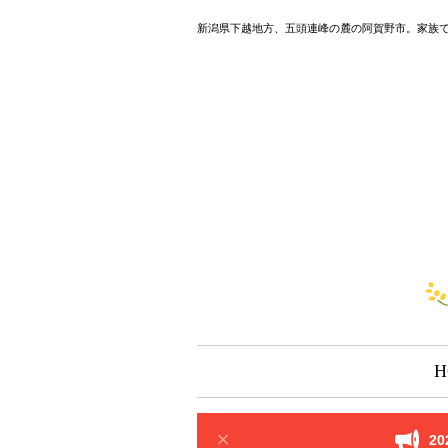
新潟県下越地方、五頭連峰の麓の阿賀野市。家族
H
2