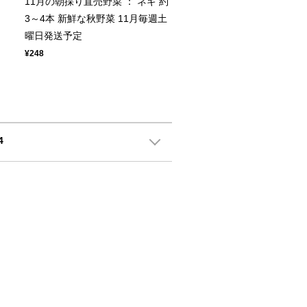
11月の朝採り直売野菜 ： ネギ 約
3～4本 新鮮な秋野菜 11月毎週土
曜日発送予定
¥248
4