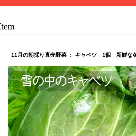
Item
11月の朝採り直売野菜 ： キャベツ 1個 新鮮な