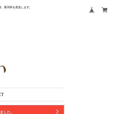
姫、新潟米を直送します。
CT
いました。