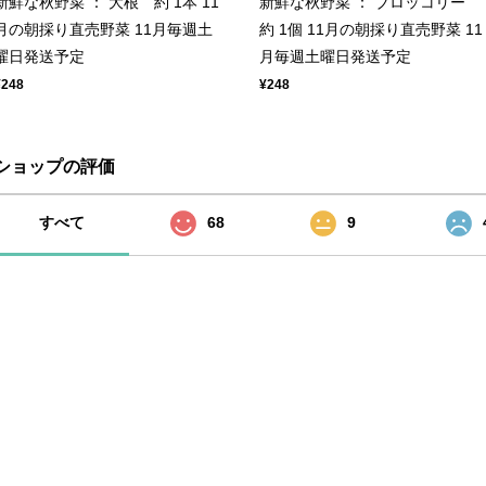
新鮮な秋野菜 ： 大根 約 1本 11
新鮮な秋野菜 ： ブロッコリー
月の朝採り直売野菜 11月毎週土
約 1個 11月の朝採り直売野菜 11
曜日発送予定
月毎週土曜日発送予定
¥248
¥248
ショップの評価
すべて
68
9