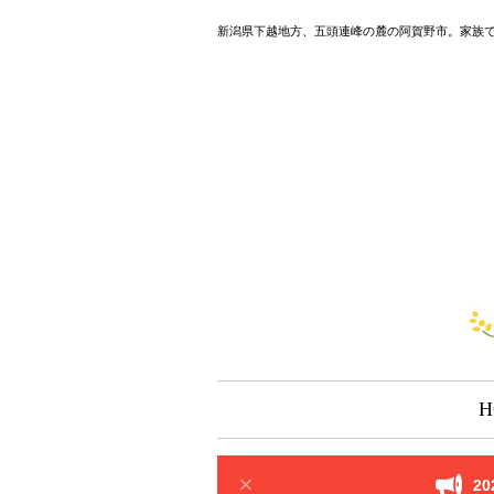
新潟県下越地方、五頭連峰の麓の阿賀野市。家族
H
2