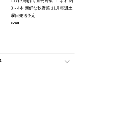
11月の朝採り直売野菜 ： ネギ 約
3～4本 新鮮な秋野菜 11月毎週土
曜日発送予定
¥248
4