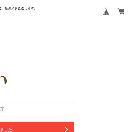
姫、新潟米を直送します。
CT
いました。