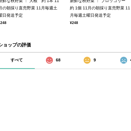
新鮮な秋野菜 ： 大根 約 1本 11
新鮮な秋野菜 ： ブロッコリー
月の朝採り直売野菜 11月毎週土
約 1個 11月の朝採り直売野菜 11
曜日発送予定
月毎週土曜日発送予定
¥248
¥248
ショップの評価
すべて
68
9