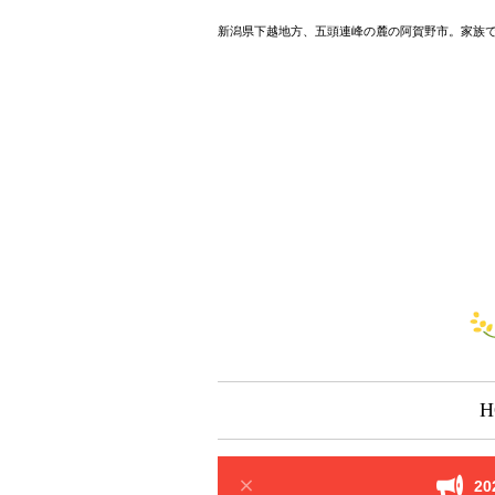
新潟県下越地方、五頭連峰の麓の阿賀野市。家族
H
2