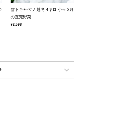
の
雪下キャベツ 越冬 4キロ 小玉 2月
の直売野菜
¥2,598
4