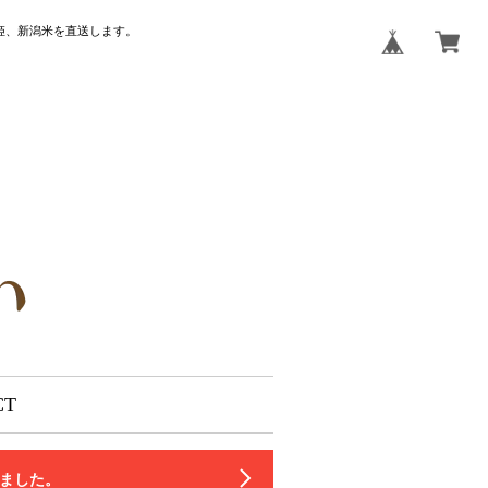
姫、新潟米を直送します。
CT
いました。