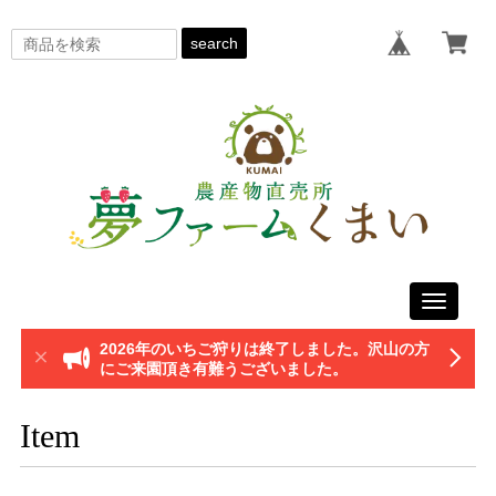
search
Toggle
navigati
2026年のいちご狩りは終了しました。沢山の方
にご来園頂き有難うございました。
Item