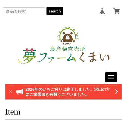
search
Toggle
navigati
2026年のいちご狩りは終了しました。沢山の方
にご来園頂き有難うございました。
Item