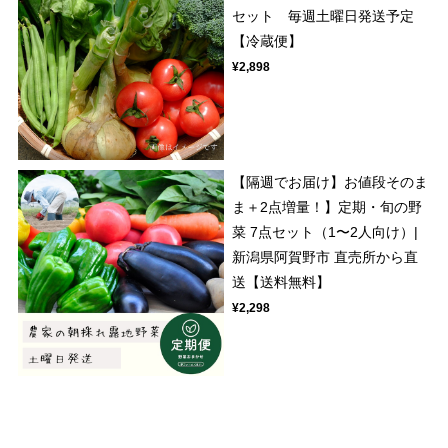
セット 毎週土曜日発送予定
【冷蔵便】
¥2,898
【隔週でお届け】お値段そのま
ま＋2点増量！】定期・旬の野
菜 7点セット（1〜2人向け）|
新潟県阿賀野市 直売所から直
送【送料無料】
¥2,298