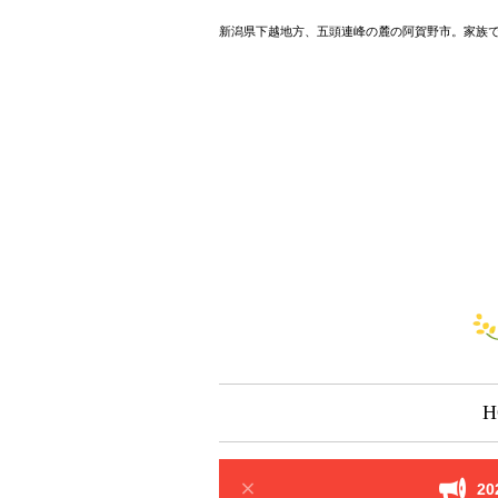
新潟県下越地方、五頭連峰の麓の阿賀野市。家族
H
2