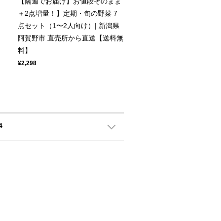
【隔週でお届け】お値段そのまま
＋2点増量！】定期・旬の野菜 7
点セット（1〜2人向け）| 新潟県
阿賀野市 直売所から直送【送料無
料】
¥2,298
4