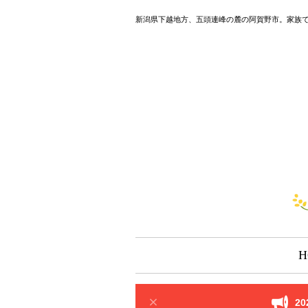
新潟県下越地方、五頭連峰の麓の阿賀野市。家族
H
2