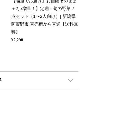
【隔週でお届け】お値段そのまま
＋2点増量！】定期・旬の野菜 7
点セット（1〜2人向け）| 新潟県
阿賀野市 直売所から直送【送料無
料】
¥2,298
4