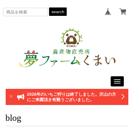
search
Toggle
navigati
2026年のいちご狩りは終了しました。沢山の方
にご来園頂き有難うございました。
blog